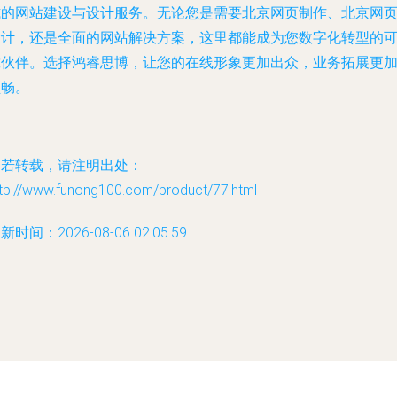
式的网站建设与设计服务。无论您是需要北京网页制作、北京网
设计，还是全面的网站解决方案，这里都能成为您数字化转型的
靠伙伴。选择鸿睿思博，让您的在线形象更加出众，业务拓展更
顺畅。
如若转载，请注明出处：
ttp://www.funong100.com/product/77.html
新时间：2026-08-06 02:05:59