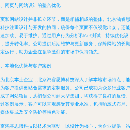
三、网页与网站设计的整合优化
网页和网站设计并非孤立环节，而是相辅相成的整体。北京鸿睿
博科技注重设计与开发的协同，确保每个页面不仅视觉出众，还
快速加载、易于维护。通过用户行为分析和A/B测试，持续优化设
计，提升转化率。公司提供后期维护与更新服务，保障网站的长
稳定运行，助力企业在竞争激烈的市场中保持领先。
四、本地化优势与客户案例
作为北京本土企业，北京鸿睿思博科技深入了解本地市场特点，
够为客户提供更贴合需求的定制服务。公司已成功为众多行业客
完成了网站项目，从初创公司到大型集团，均获得了良好的反馈
通过案例展示，客户可以直观感受其专业水准，包括响应式布局
多媒体集成及安全防护等特色功能。
北京鸿睿思博科技以技术为驱动，以设计为核心，为企业提供一