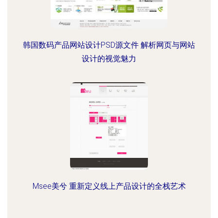
韩国数码产品网站设计PSD源文件 解析网页与网站
设计的视觉魅力
Msee美兮 重新定义线上产品设计的全栈艺术