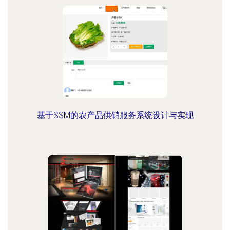
基于SSM的农产品供销服务系统设计与实现