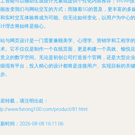
工智能可以辅助生成设计元素或提供个性化内容推荐；VR/AR
可能改变我们与网站交互的方式；而随着5G的普及，更丰富的多
体和实时交互体验将成为可能。但无论如何变化，以用户为中心
设计理念将始终是核心。
网站与网页设计是一门需要兼顾美学、心理学、营销学和工程学
艺术。它不仅仅是制作一个在线页面，更是构建一个高效、愉悦
有意义的数字空间。无论是初创公司打造首个官网，还是大型企
升级现有平台，投入精心的设计都将是连接用户、实现目标的关
一步。
如若转载，请注明出处：
ttp://www.funong100.com/product/81.html
新时间：2026-08-08 16:11:06